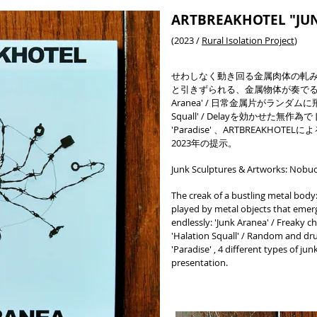
ARTBREAKHOTEL "JU
(2023 /
Rural Isolation Project
)
せわしなく動き回る金属肉体の軋み: '
と引きずられる、金属物体が奏でる空
Aranea' / 日常金属片がランダムに
Squall' / Delayを効かせた無
'Paradise' 、ARTBREAKH
2023年の提示。
Junk Sculptures & Artworks: Nob
The creak of a bustling metal bo
played by metal objects that emer
endlessly: 'Junk Aranea' / Freaky 
'Halation Squall' / Random and dr
'Paradise' , 4 different types of 
presentation.