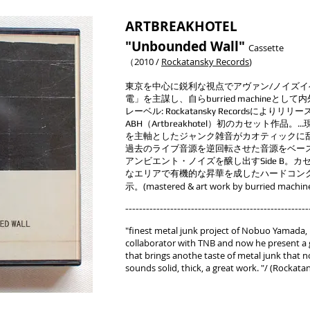
ARTBREAKHOTEL
"Unbounded Wall"
Cassette
（2010 /
Rockatansky Records
)
東京を中心に鋭利な視点でアヴァン/ノイズ
電」を主謀し、自らburried machineと
レーベル: Rockatansky Recordsによりリリ
ABH（Artbreakhotel）初のカセット作品。
を主軸としたジャンク雑音がカオティックに乱舞
過去のライブ音源を逆回転させた音源をベー
アンビエント・ノイズを醸し出すSide B。
なエリアで有機的な昇華を成したハードコン
(
mastered & art work by burried machin
示。
-----------------------------------------------------
"finest metal junk project of Nobuo Yamada,
collaborator with TNB and now he present a
that brings anothe taste of metal junk that n
sounds solid, thick, a great work. "/ (Rockat