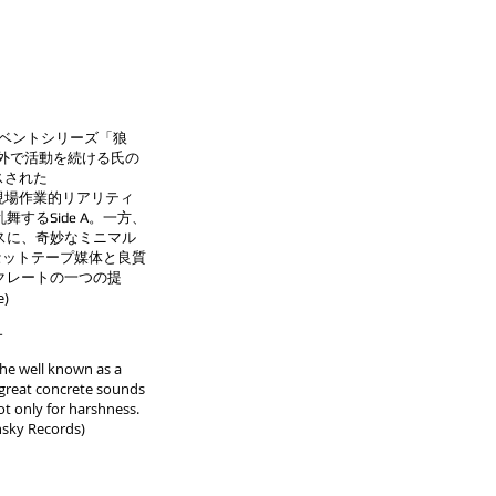
イベントシリーズ「狼
して内外で活動を続ける氏の
ースされた
...現場作業的リアリティ
するSide A。一方、
スに、奇妙なミニマル
カセットテープ媒体と良質
クレートの一つの提
e
)
-
 he well known as a
 great concrete sounds
ot only for harshness.
ansky Records)